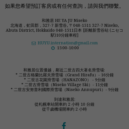
如果您希望預訂客房或有任何查詢，請與我們聯繫。
和雅居 HE YA JU Niseko
北海道，虻田郡，327-7 新雪谷, 〒048-1511 327-7 Niseko,
Abuta District, Hokkaido 048-1511日本 [距離新雪谷站 (ニセコ
駅)10分鐘車程]
HUYU.internation@gmail.com
15:00-10:00
和雅居位置優越，鄰近二世古四大著名滑雪場: 

* 二世古格蘭比羅夫滑雪場（Grand Hirafu）- 16分鐘

* 二世古花園滑雪場（HANAZONO） - 9分鐘

* 二世古滑雪場（Niseko Village Ski）- 11分鐘

* 二世古安努普利國際滑雪場（Niseko Annupuri）- 9分鐘

到達和雅居:

從札幌車站開車約 2 小時 10 分鐘

從千歲機場開車約 2 小時