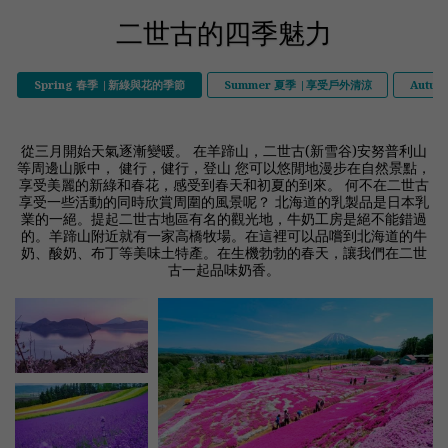
二世古的四季魅力
Spring 春季 |新綠與花的季節
Summer 夏季 |享受戶外清涼
Autu
從三月開始天氣逐漸變暖。 在羊蹄山，二世古(新雪谷)安努普利山
等周邊山脈中， 健行，健行，登山 您可以悠閒地漫步在自然景點，
享受美麗的新綠和春花，感受到春天和初夏的到來。 何不在二世古
享受一些活動的同時欣賞周圍的風景呢？ 北海道的乳製品是日本乳
業的一絕。提起二世古地區有名的觀光地，牛奶工房是絕不能錯過
的。羊蹄山附近就有一家高橋牧場。在這裡可以品嚐到北海道的牛
奶、酸奶、布丁等美味土特產。在生機勃勃的春天，讓我們在二世
古一起品味奶香。